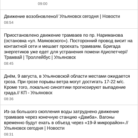
09:00
Движение возобновлено//
Ульяновск сегодня | Новости
08:54
Приостановлено движение трамваев по пр. Нариманова
(остановка «ул. Маяковского»). Посторонний провод висит на
контактной сети и мешает проехать трамваям. Бригада
энергетиков уже едет для устранения помехи #диспетчер//
Трамвай | Троллейбус | Ульяновск
08:45
Днём, 9 августа, в Ульяновской области местами ожидается
гроза. При грозе порывы ветра могут достигать 17-22 м/с.
Кроме того, локально синоптики прогнозируют выпадение
града.//
КП - Ульяновск
08:36
Из-за большого скопления воды затруднено движение
трамваев через конечную станцию «Дамба». Вагоны
временно будут ехать в объезд через «19-й микрорайон».//
Ульяновск сегодня | Новости
08:31