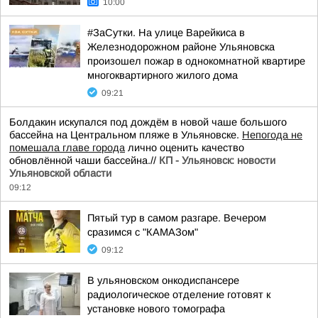
10:00
#ЗаСутки. На улице Варейкиса в
Железнодорожном районе Ульяновска
произошел пожар в однокомнатной квартире
многоквартирного жилого дома
09:21
Болдакин искупался под дождём в новой чаше большого
бассейна на Центральном пляже в Ульяновске.
Непогода не
помешала главе города
лично оценить качество
обновлённой чаши бассейна.//
КП - Ульяновск: новости
Ульяновской области
09:12
Пятый тур в самом разгаре. Вечером
сразимся с "КАМАЗом"
09:12
В ульяновском онкодиспансере
радиологическое отделение готовят к
установке нового томографа