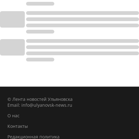
© Лента новостей Ульяновска
Email:
info@ulyanovsk-news.ru
О нас
Контакты
Редакционная политика