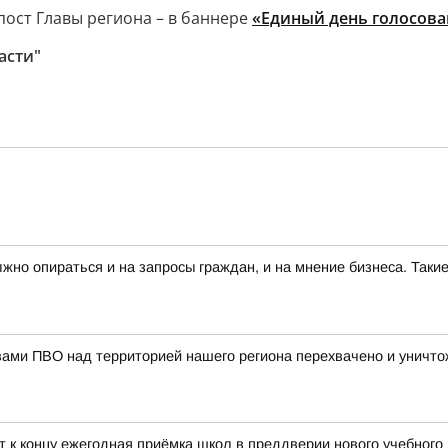
пост Главы региона – в баннере
«Единый день голосован
асти"
лжно опираться и на запросы граждан, и на мнение бизнеса. Та
вами ПВО над территорией нашего региона перехвачено и уничт
т к концу ежегодная приёмка школ в преддверии нового учебного