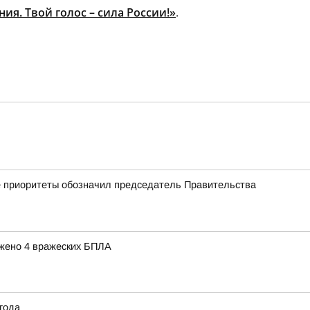
ия. Твой голос – сила России!»
.
кие приоритеты обозначил председатель Правительства
ожено 4 вражеских БПЛА
 года