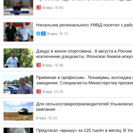
Вчера, 19:40
Начальник регионального УМВД посетил с раб
Вчера, 18:15
Дзюдо в жизни спортсмена.. 8 августа в Росси
исключение дзюдоисты. Японское боевое искусс
Вчера, 18:08
Приёмная в профессию.. Техникумы, колледжи 
заведения. Специалисты Министерства просвещ
Вчера, 20:35
Для сельхозтоваропроизводителей Ульяновской
кампания
Вчера, 18:33
Предлагал «крышу» за 125 тысяч в месяц: В У