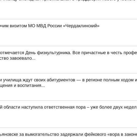
очим визитом МО МВД России «Чердаклинский»
и отмечается День физкультурника. Все причастные в честь проф
тво завоевало...
и училища ждут своих абитуриентов — в регионе полным ходом 
ения и воспитания...
 области наступила ответственная пора – уже более двух недел
льяновске за вымогательство задержали фейкового «вора в закон