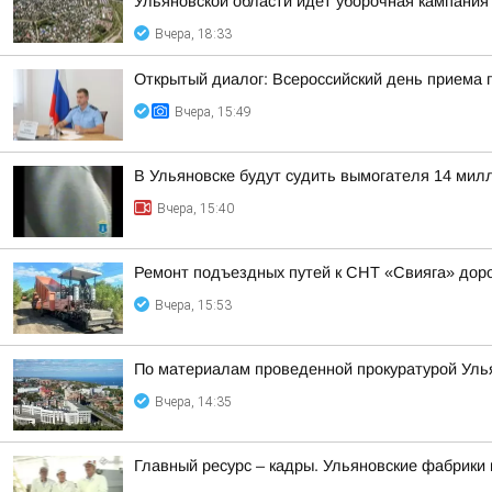
Ульяновской области идёт уборочная кампания К
Вчера, 18:33
Открытый диалог: Всероссийский день приема
Вчера, 15:49
В Ульяновске будут судить вымогателя 14 мил
Вчера, 15:40
Ремонт подъездных путей к СНТ «Свияга» доро
Вчера, 15:53
По материалам проведенной прокуратурой Уль
Вчера, 14:35
Главный ресурс – кадры. Ульяновские фабрик