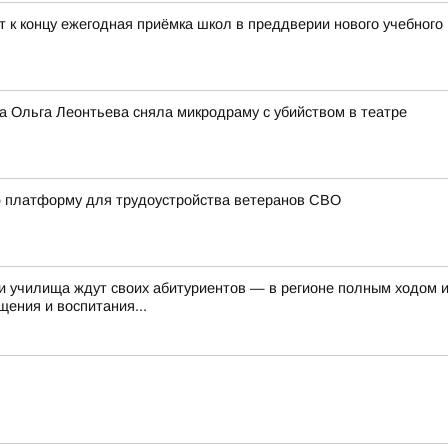
т к концу ежегодная приёмка школ в преддверии нового учебного
а Ольга Леонтьева сняла микродраму с убийством в театре
ю платформу для трудоустройства ветеранов СВО
и училища ждут своих абитуриентов — в регионе полным ходом 
ения и воспитания...