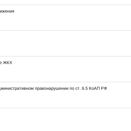
вижения
ре ЖКХ
дминистративном правонарушении по ст. 6.5 КоАП РФ