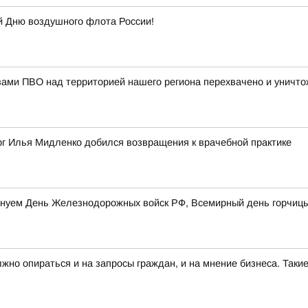
й Дню воздушного флота России!
вами ПВО над территорией нашего региона перехвачено и уничт
рг Илья Мидленко добился возвращения к врачебной практике
разднуем День Железнодорожных войск РФ, Всемирный день горчи
лжно опираться и на запросы граждан, и на мнение бизнеса. Та