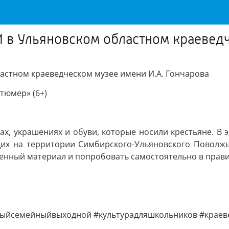
льяновском областном краеведчес
ном краеведческом музее имени И.А. Гончарова
тюмер» (6+)
рах, украшениях и обуви, которые носили крестьяне. В
х на территории Симбирского-Ульяновского Поволжья:
йденный материал и попробовать самостоятельно в прав
ныйсемейныйвыходной #культурадляшкольников #краев