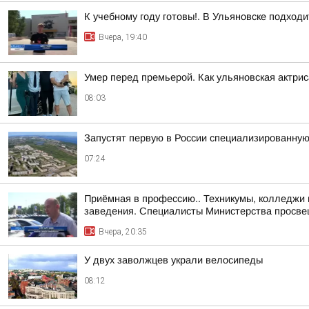
К учебному году готовы!. В Ульяновске подходи
Вчера, 19:40
Умер перед премьерой. Как ульяновская актрис
08:03
Запустят первую в России специализированну
07:24
Приёмная в профессию.. Техникумы, колледжи 
заведения. Специалисты Министерства просвещ
Вчера, 20:35
У двух заволжцев украли велосипеды
08:12