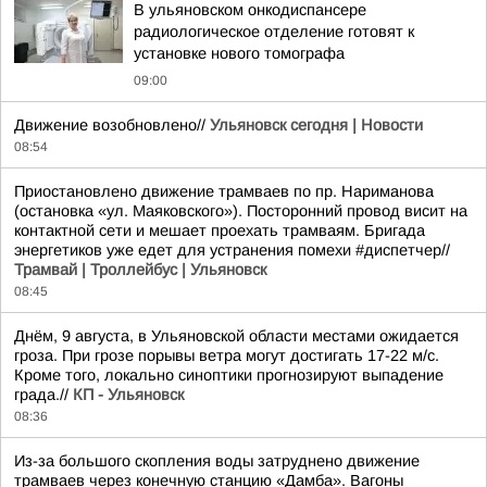
В ульяновском онкодиспансере
радиологическое отделение готовят к
установке нового томографа
09:00
Движение возобновлено//
Ульяновск сегодня | Новости
08:54
Приостановлено движение трамваев по пр. Нариманова
(остановка «ул. Маяковского»). Посторонний провод висит на
контактной сети и мешает проехать трамваям. Бригада
энергетиков уже едет для устранения помехи #диспетчер//
Трамвай | Троллейбус | Ульяновск
08:45
Днём, 9 августа, в Ульяновской области местами ожидается
гроза. При грозе порывы ветра могут достигать 17-22 м/с.
Кроме того, локально синоптики прогнозируют выпадение
града.//
КП - Ульяновск
08:36
Из-за большого скопления воды затруднено движение
трамваев через конечную станцию «Дамба». Вагоны