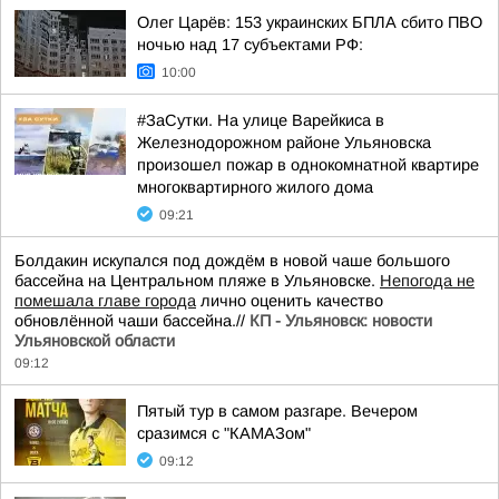
Олег Царёв: 153 украинских БПЛА сбито ПВО
ночью над 17 субъектами РФ:
10:00
#ЗаСутки. На улице Варейкиса в
Железнодорожном районе Ульяновска
произошел пожар в однокомнатной квартире
многоквартирного жилого дома
09:21
Болдакин искупался под дождём в новой чаше большого
бассейна на Центральном пляже в Ульяновске.
Непогода не
помешала главе города
лично оценить качество
обновлённой чаши бассейна.//
КП - Ульяновск: новости
Ульяновской области
09:12
Пятый тур в самом разгаре. Вечером
сразимся с "КАМАЗом"
09:12