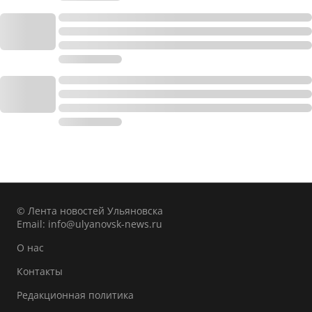
© Лента новостей Ульяновска
Email:
info@ulyanovsk-news.ru
О нас
Контакты
Редакционная политика