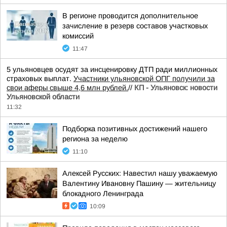
В регионе проводится дополнительное
зачисление в резерв составов участковых
комиссий
11:47
5 ульяновцев осудят за инсценировку ДТП ради миллионных
страховых выплат.
Участники ульяновской ОПГ получили за
свои аферы свыше 4,6 млн рублей.
//
КП - Ульяновск: новости
Ульяновской области
11:32
Подборка позитивных достижений нашего
региона за неделю
11:10
Алексей Русских: Навестил нашу уважаемую
Валентину Ивановну Пашину — жительницу
блокадного Ленинграда
10:09