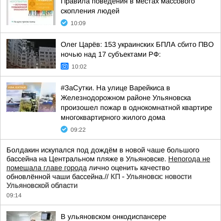
Правила поведения в местах массового
скопления людей
10:09
Олег Царёв: 153 украинских БПЛА сбито ПВО
ночью над 17 субъектами РФ:
10:02
#ЗаСутки. На улице Варейкиса в
Железнодорожном районе Ульяновска
произошел пожар в однокомнатной квартире
многоквартирного жилого дома
09:22
Болдакин искупался под дождём в новой чаше большого
бассейна на Центральном пляже в Ульяновске.
Непогода не
помешала главе города
лично оценить качество
обновлённой чаши бассейна.//
КП - Ульяновск: новости
Ульяновской области
09:14
В ульяновском онкодиспансере